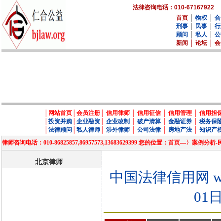
法律咨询电话：010-67167922
首页
│
物权
│
合
刑事
│
民事
│
行
顾问
│
私人
│
公
新闻
│
论坛
│
会
│
网站首页
│
会员注册
│
信用律师
│
信用征信
│
信用管理
│
信用担
│
投资并购
│
企业融资
│
企业改制
│
破产清算
│
金融证券
│
税务保
│
法律顾问
│
私人律师
│
涉外律师
│
公司法律
│
房地产法
│
知识产
律师咨询电话：010-86825857,86957573,13683629399 您的位置：首页—
北京律师
中国法律信用网 www.
01