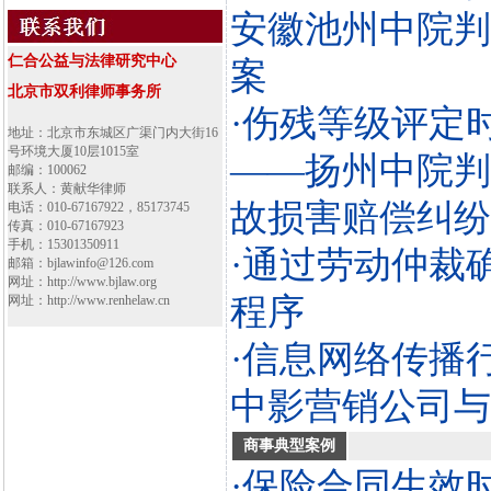
安徽池州中院判
仁合公益与法律研究中心
案
北京市双利律师事务所
·伤残等级评定
地址：北京市东城区广渠门内大街16
号环境大厦10层1015室
——扬州中院判
邮编：100062
联系人：黄献华律师
故损害赔偿纠纷
电话：010-67167922，85173745
传真：010-67167923
手机：15301350911
·通过劳动仲裁
邮箱：bjlawinfo@126.com
网址：http://www.bjlaw.org
程序
网址：http://www.renhelaw.cn
·信息网络传播
中影营销公司与
商事典型案例
·保险合同生效