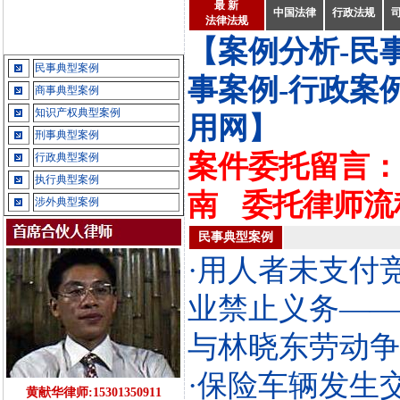
最 新
中国法律
行政法规
法律法规
【案例分析-民
民事典型案例
事案例-行政案
商事典型案例
知识产权典型案例
用网】
刑事典型案例
案件委托留言：
行政典型案例
执行典型案例
南
委托律师流
涉外典型案例
民事典型案例
·用人者未支付
业禁止义务——
与林晓东劳动争
·保险车辆发生
黄献华律师:15301350911