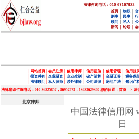
法律咨询电话：010-67167922
首页
│
物权
│
合
刑事
│
民事
│
行
顾问
│
私人
│
公
新闻
│
论坛
│
会
│
网站首页
│
会员注册
│
信用律师
│
信用征信
│
信用管理
│
信用担
│
投资并购
│
企业融资
│
企业改制
│
破产清算
│
金融证券
│
税务保
│
法律顾问
│
私人律师
│
涉外律师
│
公司法律
│
房地产法
│
知识产
法律翻译咨询电话：010-86825857，86957573，13683629399 您的位置
北京律师
中国法律信用网 ww
日