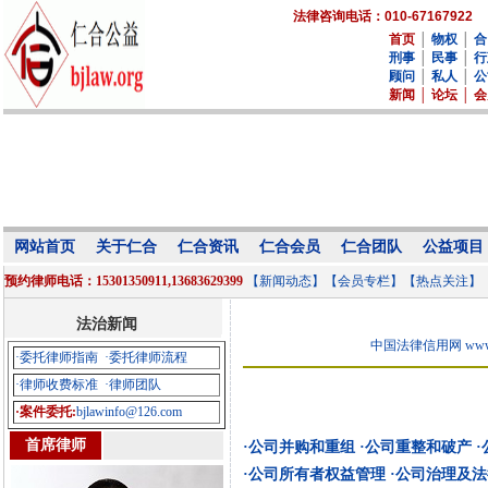
法律咨询电话：010-67167922
首页
│
物权
│
合
刑事
│
民事
│
行
顾问
│
私人
│
公
新闻
│
论坛
│
会
网站首页
关于仁合
仁合资讯
仁合会员
仁合团队
公益项目
预约律师电话：15301350911,13683629399
【新闻动态】
【会员专栏】
【热点关注】
法治新闻
中国法律信用网 www.law
·委托律师指南
·委托律师流程
·律师收费标准
·律师团队
·案件委托:
bjlawinfo@126.com
首席律师
·公司并购和重组
·公司重整和破产
·公司所有者权益管理
·公司治理及