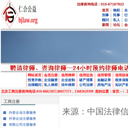
法律咨询电话：010-67167922
首页
│
物权
│
合
刑事
│
民事
│
行
顾问
│
私人
│
公
新闻
│
论坛
│
会
│
网站首页
│
会员注册
│
信用律师
│
信用征信
│
信用管理
│
信用担
│
投资并购
│
企业融资
│
企业改制
│
破产清算
│
金融证券
│
税务保
│
法律顾问
│
私人律师
│
涉外律师
│
公司法律
│
房地产法
│
知识产
北京工商注册咨询电话:010-86825857,86957573，13683629399 您的位
工商注册
来源：中国法律
内资企业注册服务
外资企业注册服务
有限公司注册服务