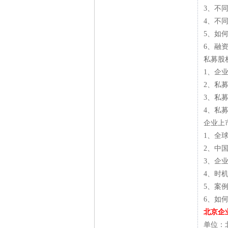
3、不
4、不
5、如
6、融
私募股
1、企
2、私
3、私
4、私
企业上
1、全
2、中
3、企
4、时
5、案
6、如
北京企
单位：