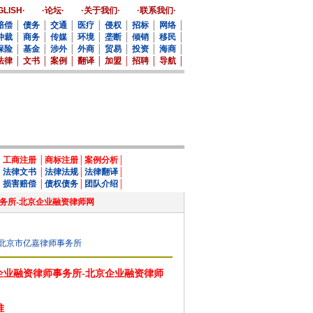
GLISH·
·论坛·
·关于我们·
·联系我们·
赔偿
│
债务
│
交通
│
医疗
│
侵权
│
招标
│
网络
│
仲裁
│
商务
│
传媒
│
环境
│
垄断
│
倾销
│
移民
│
保险
│
基金
│
涉外
│
外商
│
贸易
│
投资
│
海商
│
法律
│
文书
│
案例
│
翻译
│
加盟
│
招聘
│
导航
│
│
工商注册
│
商标注册
│
案例分析
│
│
法律文书
│
法律法规
│
法律翻译
│
│
损害赔偿
│
债权债务
│
团队介绍
│
律师事务所-北京企业融资律师网
北京市亿嘉律师事务所
企业融资律师事务所-北京企业融资律师
准