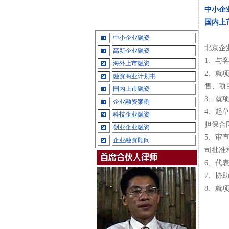
中小企
国内上
中小企业融资
北京企
高新企业融资
1、与
海外上市融资
2、就
融资商业计划书
售、项
国内上市融资
3、就
企业融资案例
4、起
科技企业融资
担保合
创业企业融资
5、审
企业融资顾问
司批准
6、代
7、协
8、就