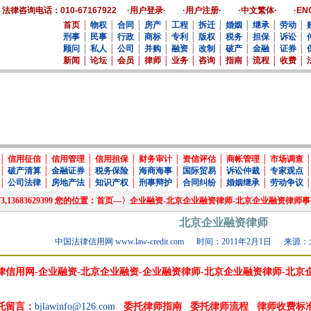
法律咨询电话：010-67167922
·用户登录·
·用户注册·
·中文繁体·
·EN
首页
│
物权
│
合同
│
房产
│
工程
│
拆迁
│
婚姻
│
继承
│
劳动
│
刑事
│
民事
│
行政
│
商标
│
专利
│
版权
│
税务
│
担保
│
诉讼
│
顾问
│
私人
│
公司
│
并购
│
融资
│
改制
│
破产
│
金融
│
证券
│
新闻
│
论坛
│
会员
│
律师
│
业务
│
咨询
│
指南
│
流程
│
收费
│
│
信用征信
│
信用管理
│
信用担保
│
财务审计
│
资信评估
│
商帐管理
│
市场调查
│
破产清算
│
金融证券
│
税务保险
│
海商海事
│
国际贸易
│
诉讼仲裁
│
专家观点
│
公司法律
│
房地产法
│
知识产权
│
刑事辩护
│
合同纠纷
│
婚姻继承
│
劳动争议
957573,13683629399 您的位置：首页—〉企业融资-北京企业融资律师-北京企业融资
北京企业融资律师
中国法律信用网 www.law-credit.com
时间：2011年2月1日
来源：
律信用网-企业融资-北京企业融资-企业融资律师-北京企业融资律师-北京
托留言：
bjlawinfo@126.com
委托律师指南
委托律师流程
律师收费标