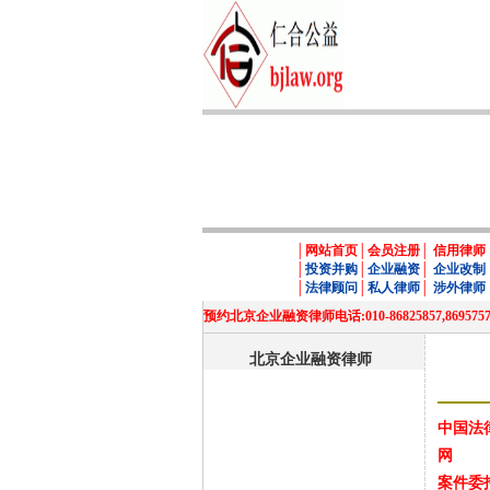
│
网站首页
│
会员注册
│
信用律师
│
投资并购
│
企业融资
│
企业改制
│
法律顾问
│
私人律师
│
涉外律师
预约北京企业融资律师电话:010-86825857,86
北京企业融资律师
中国法
网
案件委