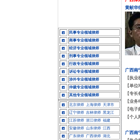
黄献华
民事专业领域律师
商事专业领域律师
经济专业领域律师
刑事专业领域律师
行政专业领域律师
广西南
诉讼专业领域律师
【执业
涉外专业领域律师
【单位
仲裁专业领域律师
【专长
其他专业领域律师
【业务
北京律师
上海律师
天津市
【电子
辽宁律师
吉林律师
黑龙江
【个人
江苏律师
浙江律师
福建
安徽律师
山东律师
江西
广西南
广东律师
广西律师
湖北