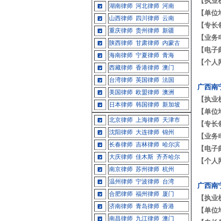
【执业
湖南律师
河北律师
河南
【单位
山西律师
四川律师
云南
【专长
重庆律师
贵州律师
新疆
【业务
陕西律师
甘肃律师
内蒙古
【电子
海南律师
宁夏律师
青海
【个人
西藏律师
香港律师
澳门
台湾律师
英国律师
法国
广西南
美国律师
欧盟律师
澳洲
【执业
日本律师
韩国律师
新加坡
【单位
北京律师
上海律师
天津市
【专长
沈阳律师
大连律师
锦州
【业务
长春律师
吉林律师
哈尔滨
【电子
大庆律师
佳木斯
齐齐哈尔
【个人
南京律师
苏州律师
杭州
温州律师
宁波律师
台湾
广西南
合肥律师
福州律师
厦门
【执业
济南律师
青岛律师
香港
【单位
南昌律师
九江律师
澳门