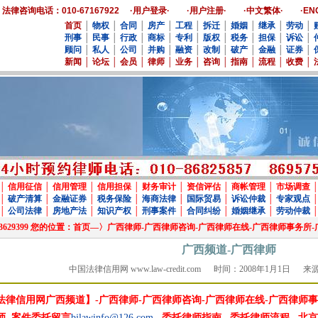
法律咨询电话：010-67167922
·用户登录·
·用户注册·
·中文繁体·
·EN
首页
│
物权
│
合同
│
房产
│
工程
│
拆迁
│
婚姻
│
继承
│
劳动
│
刑事
│
民事
│
行政
│
商标
│
专利
│
版权
│
税务
│
担保
│
诉讼
│
顾问
│
私人
│
公司
│
并购
│
融资
│
改制
│
破产
│
金融
│
证券
│
新闻
│
论坛
│
会员
│
律师
│
业务
│
咨询
│
指南
│
流程
│
收费
│
│
信用征信
│
信用管理
│
信用担保
│
财务审计
│
资信评估
│
商帐管理
│
市场调查
│
破产清算
│
金融证券
│
税务保险
│
海商法律
│
国际贸易
│
诉讼仲裁
│
专家观点
│
公司法律
│
房地产法
│
知识产权
│
刑事案件
│
合同纠纷
│
婚姻继承
│
劳动仲裁
573,13683629399 您的位置：首页—〉广西律师-广西律师咨询-广西律师在线-广西律师事务
广西频道-广西律师
中国法律信用网 www.law-credit.com 时间：2008年1月1日
法律信用网广西频道】-广西律师-广西律师咨询-广西律师在线-广西律师事
师
案件委托留言
bjlawinfo@126.com
委托律师指南
委托律师流程
北京