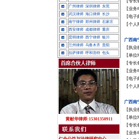
【专长
广州律师
深圳律师
东莞
【业务
武汉律师
海口律师
长沙
【电子
南宁律师
郑州律师
石家庄
【个人
西安律师
成都律师
重庆
昆明律师
西宁律师
银川
广西南
兰州律师
乌鲁木齐
贵阳
【执业
拉萨律师
呼和浩特
包头
【单位
【专长
【业务
【电子
【个人
广西南
【执业
【单位
黄献华律师:15301350911
【专长
【业务
仁合公益与法律研究中心