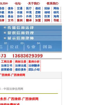
GLISH·
·论坛·
·关于我们·
·联系我们·
赔偿
│
债务
│
交通
│
医疗
│
侵权
│
招标
│
网络
│
仲裁
│
商务
│
传媒
│
环境
│
垄断
│
倾销
│
移民
│
保险
│
基金
│
涉外
│
外商
│
贸易
│
投资
│
海商
│
法律
│
文书
│
案例
│
翻译
│
加盟
│
招聘
│
导航
│
│
工商注册
│
商标注册
│
案例分析
│
│
法律文书
│
法律法规
│
法律翻译
│
│
损害赔偿
│
债权债务
│
团队介绍
│
所-广西律师-广西律师网
 来源：中国法律信用网
务所-广西律师-广西律师网
律师收费标准