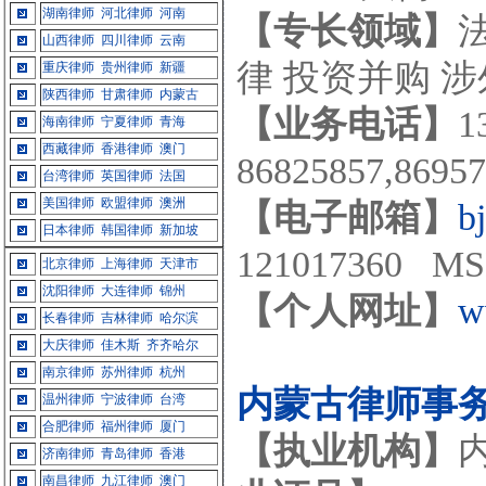
湖南律师
河北律师
河南
【专长领域】
山西律师
四川律师
云南
律 投资并购 
重庆律师
贵州律师
新疆
陕西律师
甘肃律师
内蒙古
【业务电话】
1
海南律师
宁夏律师
青海
西藏律师
香港律师
澳门
86825857,869
台湾律师
英国律师
法国
美国律师
欧盟律师
澳洲
【电子邮箱】
b
日本律师
韩国律师
新加坡
121017360 MS
北京律师
上海律师
天津市
沈阳律师
大连律师
锦州
【个人网址】
w
长春律师
吉林律师
哈尔滨
大庆律师
佳木斯
齐齐哈尔
南京律师
苏州律师
杭州
内蒙古律师事
温州律师
宁波律师
台湾
合肥律师
福州律师
厦门
【执业机构】
济南律师
青岛律师
香港
南昌律师
九江律师
澳门