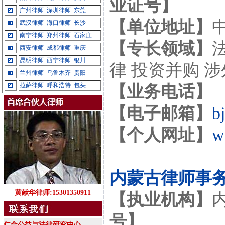
业证号】
广州律师
深圳律师
东莞
【单位地址】
武汉律师
海口律师
长沙
南宁律师
郑州律师
石家庄
【专长领域】
西安律师
成都律师
重庆
昆明律师
西宁律师
银川
律 投资并购 
兰州律师
乌鲁木齐
贵阳
拉萨律师
呼和浩特
包头
【业务电话】
【电子邮箱】
b
【个人网址】
w
内蒙古律师事
黄献华律师:15301350911
【执业机构】
号】
仁合公益与法律研究中心