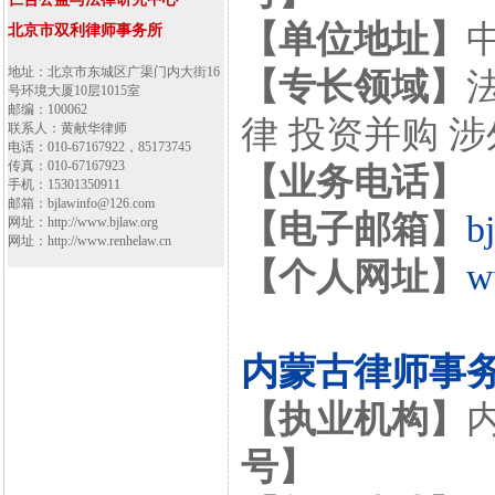
【单位地址】
北京市双利律师事务所
地址：北京市东城区广渠门内大街16
【专长领域】
号环境大厦10层1015室
邮编：100062
律 投资并购 
联系人：黄献华律师
电话：010-67167922，85173745
传真：010-67167923
【业务电话】
手机：15301350911
邮箱：bjlawinfo@126.com
【电子邮箱】
b
网址：http://www.bjlaw.org
网址：http://www.renhelaw.cn
【个人网址】
w
内蒙古律师事
【执业机构】
号】