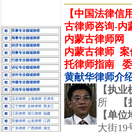
【中国法律信
古律师咨询-内
民事专业领域律师
内蒙古律师网
商事专业领域律师
经济专业领域律师
内蒙古律师
案
刑事专业领域律师
行政专业领域律师
托律师指南
诉讼专业领域律师
黄献华律师介
涉外专业领域律师
仲裁专业领域律师
【执业
其他专业领域律师
北京律师
上海律师
天津市
所
【
辽宁律师
吉林律师
黑龙江
【单位
江苏律师
浙江律师
福建
安徽律师
山东律师
江西
大街19
广东律师
广西律师
湖北