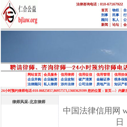
法律咨询电话：010-67167922
首页
│
物权
│
合
刑事
│
民事
│
行
顾问
│
私人
│
公
新闻
│
论坛
│
会
│
网站首页
│
会员服务
│
信用律师
│
信用征信
│
信用管理
│
信用担
│
企业并购
│
企业融资
│
企业改制
│
破产清算
│
金融证券
│
税务保
│
法律顾问
│
私人律师
│
涉外法律
│
公司法律
│
房地产法
│
知识产
24小时预约律师电话:010-86825857,86957573,13683629399 您的位置
律师风采-北京律师
中国法律信用网 www
日