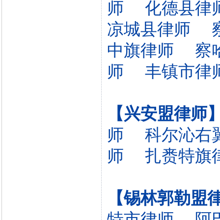
师
化德县律
凉城县律师
中旗律师
察
师
丰镇市律
【兴安盟律师
师
科尔沁右
师
扎赉特旗
【锡林郭勒盟
特市律师
阿