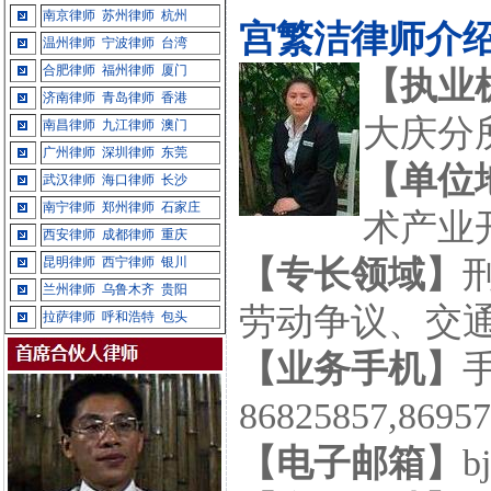
南京律师
苏州律师
杭州
宫繁洁律师介
温州律师
宁波律师
台湾
合肥律师
福州律师
厦门
【执业
济南律师
青岛律师
香港
大庆
南昌律师
九江律师
澳门
广州律师
深圳律师
东莞
【单位
武汉律师
海口律师
长沙
南宁律师
郑州律师
石家庄
术产业开
西安律师
成都律师
重庆
昆明律师
西宁律师
银川
【专长领域】
兰州律师
乌鲁木齐
贵阳
劳动争议、交
拉萨律师
呼和浩特
包头
【业务手机】
手
86825857,8695
【电子邮箱】
b