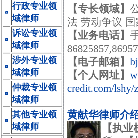
行政专业领
【专长领域】
域律师
法 劳动争议 
诉讼专业领
【业务电话】
手
域律师
86825857,8695
涉外专业领
【电子邮箱】
b
域律师
【个人网址】
w
仲裁专业领
credit.com/lshy/
域律师
黄献华律师介
其他专业领
域律师
【执业