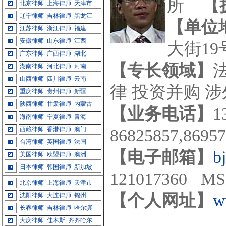
所
【
北京律师
上海律师
天津市
辽宁律师
吉林律师
黑龙江
【单位
江苏律师
浙江律师
福建
安徽律师
山东律师
江西
大街19
广东律师
广西律师
湖北
【专长领域】
湖南律师
河北律师
河南
山西律师
四川律师
云南
律 投资并购 
重庆律师
贵州律师
新疆
陕西律师
甘肃律师
内蒙古
【业务电话】
1
海南律师
宁夏律师
青海
西藏律师
香港律师
澳门
86825857,869
台湾律师
英国律师
法国
【电子邮箱】
b
美国律师
欧盟律师
澳洲
日本律师
韩国律师
新加坡
121017360 MS
北京律师
上海律师
天津市
【个人网址】
w
沈阳律师
大连律师
锦州
长春律师
吉林律师
哈尔滨
大庆律师
佳木斯
齐齐哈尔