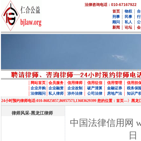
法律咨询电话：010-67167922
首页
│
物权
│
合
刑事
│
民事
│
行
顾问
│
私人
│
公
新闻
│
论坛
│
会
│
网站首页
│
会员服务
│
信用律师
│
信用征信
│
信用管理
│
信用担
│
企业并购
│
企业融资
│
企业改制
│
破产清算
│
金融证券
│
税务保
│
法律顾问
│
私人律师
│
涉外法律
│
公司法律
│
房地产法
│
知识产
24小时预约律师电话:010-86825857,86957573,13683629399 您的位置
律师风采-黑龙江律师
中国法律信用网 www
日