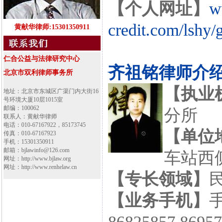
【个人网址】
w
credit.com/lshy/
黄献华律师:15301350911
仁合公益与法律研究中心
齐祖铭律师介
北京市双利律师事务所
【执业
地址：北京市东城区广渠门内大街16
号环境大厦10层1015室
邮编：100062
分所
联系人：黄献华律师
电话：010-67167922，85173745
【单位
传真：010-67167923
手机：15301350911
邮箱：bjlawinfo@126.com
车站西侧
网址：http://www.bjlaw.org
网址：http://www.renhelaw.cn
【专长领域】
【业务手机】
手
86825857,8695