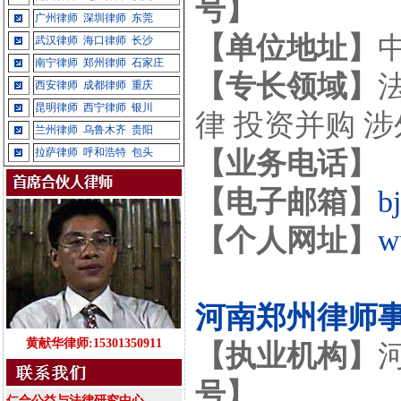
号】
广州律师
深圳律师
东莞
【单位地址】
武汉律师
海口律师
长沙
南宁律师
郑州律师
石家庄
【专长领域】
西安律师
成都律师
重庆
昆明律师
西宁律师
银川
律 投资并购 
兰州律师
乌鲁木齐
贵阳
拉萨律师
呼和浩特
包头
【业务电话】
【电子邮箱】
b
【个人网址】
w
河南郑州律师
黄献华律师:15301350911
【执业机构】
号】
仁合公益与法律研究中心