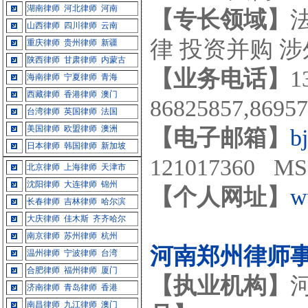
湖南律师
河北律师
河南
【专长领域】
山西律师
四川律师
云南
律 投资并购 
重庆律师
贵州律师
新疆
陕西律师
甘肃律师
内蒙古
【业务电话】
1
海南律师
宁夏律师
青海
西藏律师
香港律师
澳门
86825857,869
台湾律师
英国律师
法国
美国律师
欧盟律师
澳洲
【电子邮箱】
b
日本律师
韩国律师
新加坡
121017360 MS
北京律师
上海律师
天津市
沈阳律师
大连律师
锦州
【个人网址】
w
长春律师
吉林律师
哈尔滨
大庆律师
佳木斯
齐齐哈尔
南京律师
苏州律师
杭州
河南郑州律师
温州律师
宁波律师
台湾
合肥律师
福州律师
厦门
【执业机构】
济南律师
青岛律师
香港
南昌律师
九江律师
澳门