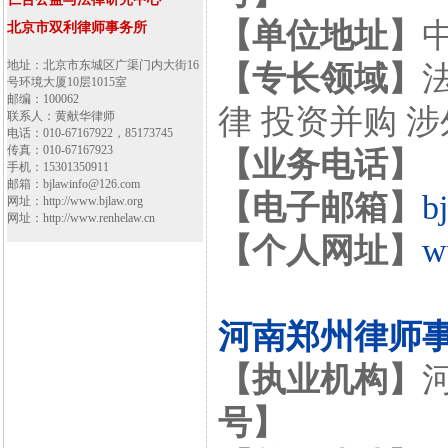
【单位地址】
北京市双利律师事务所
地址：北京市东城区广渠门内大街16
【专长领域】
号环境大厦10层1015室
邮编：100062
律 投资并购 
联系人：黄献华律师
电话：010-67167922，85173745
传真：010-67167923
【业务电话】
手机：15301350911
邮箱：bjlawinfo@126.com
【电子邮箱】
b
网址：http://www.bjlaw.org
网址：http://www.renhelaw.cn
【个人网址】
w
河南郑州律师
【执业机构】
号】