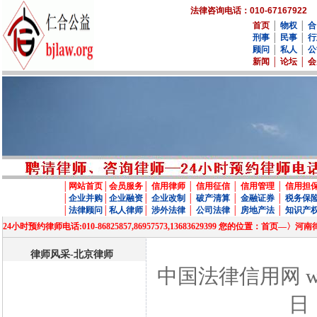
法律咨询电话：010-67167922
首页
│
物权
│
合
刑事
│
民事
│
行
顾问
│
私人
│
公
新闻
│
论坛
│
会
│
网站首页
│
会员服务
│
信用律师
│
信用征信
│
信用管理
│
信用担
│
企业并购
│
企业融资
│
企业改制
│
破产清算
│
金融证券
│
税务保
│
法律顾问
│
私人律师
│
涉外法律
│
公司法律
│
房地产法
│
知识产
24小时预约律师电话:010-86825857,86957573,13683629399 您的位置
律师风采-北京律师
中国法律信用网 www
日