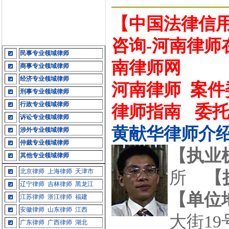
【中国法律信用
咨询-河南律师
民事专业领域律师
南律师网
商事专业领域律师
经济专业领域律师
河南律师
案件
刑事专业领域律师
行政专业领域律师
律师指南
委
诉讼专业领域律师
黄献华律师介
涉外专业领域律师
仲裁专业领域律师
【执业
其他专业领域律师
北京律师
上海律师
天津市
所
【
辽宁律师
吉林律师
黑龙江
【单位
江苏律师
浙江律师
福建
安徽律师
山东律师
江西
大街19
广东律师
广西律师
湖北