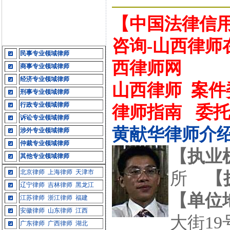
【中国法律信用
咨询-山西律师
民事专业领域律师
西律师网
商事专业领域律师
经济专业领域律师
山西律师
案件
刑事专业领域律师
行政专业领域律师
律师指南
委
诉讼专业领域律师
黄献华律师介
涉外专业领域律师
仲裁专业领域律师
【执业
其他专业领域律师
北京律师
上海律师
天津市
所
【
辽宁律师
吉林律师
黑龙江
【单位
江苏律师
浙江律师
福建
安徽律师
山东律师
江西
大街19
广东律师
广西律师
湖北