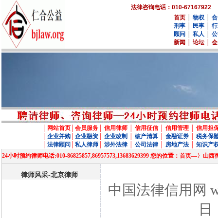
法律咨询电话：010-67167922
首页
│
物权
│
合
刑事
│
民事
│
行
顾问
│
私人
│
公
新闻
│
论坛
│
会
│
网站首页
│
会员服务
│
信用律师
│
信用征信
│
信用管理
│
信用担
│
企业并购
│
企业融资
│
企业改制
│
破产清算
│
金融证券
│
税务保
│
法律顾问
│
私人律师
│
涉外法律
│
公司法律
│
房地产法
│
知识产
24小时预约律师电话:010-86825857,86957573,13683629399 您的位置
律师风采-北京律师
中国法律信用网 www
日