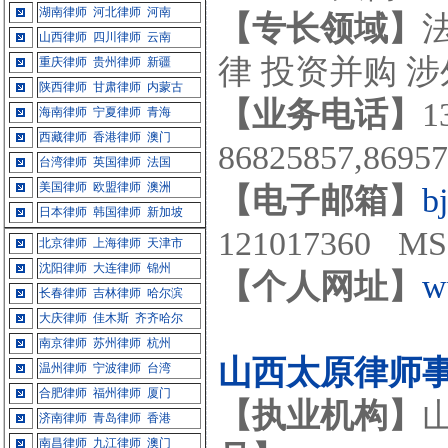
湖南律师
河北律师
河南
【专长领域】
山西律师
四川律师
云南
律 投资并购 
重庆律师
贵州律师
新疆
陕西律师
甘肃律师
内蒙古
【业务电话】
1
海南律师
宁夏律师
青海
西藏律师
香港律师
澳门
86825857,869
台湾律师
英国律师
法国
美国律师
欧盟律师
澳洲
【电子邮箱】
b
日本律师
韩国律师
新加坡
121017360 MS
北京律师
上海律师
天津市
沈阳律师
大连律师
锦州
【个人网址】
w
长春律师
吉林律师
哈尔滨
大庆律师
佳木斯
齐齐哈尔
南京律师
苏州律师
杭州
山西太原律师
温州律师
宁波律师
台湾
合肥律师
福州律师
厦门
【执业机构】
济南律师
青岛律师
香港
南昌律师
九江律师
澳门