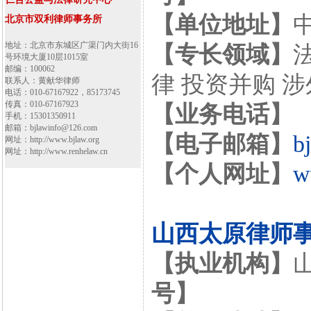
【单位地址】
北京市双利律师事务所
地址：北京市东城区广渠门内大街16
【专长领域】
号环境大厦10层1015室
邮编：100062
律 投资并购 
联系人：黄献华律师
电话：010-67167922，85173745
传真：010-67167923
【业务电话】
手机：15301350911
邮箱：bjlawinfo@126.com
【电子邮箱】
b
网址：http://www.bjlaw.org
网址：http://www.renhelaw.cn
【个人网址】
w
山西太原律师
【执业机构】
号】