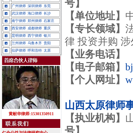
号】
广州律师
深圳律师
东莞
【单位地址】
武汉律师
海口律师
长沙
南宁律师
郑州律师
石家庄
【专长领域】
西安律师
成都律师
重庆
昆明律师
西宁律师
银川
律 投资并购 
兰州律师
乌鲁木齐
贵阳
拉萨律师
呼和浩特
太原
【业务电话】
【电子邮箱】
b
【个人网址】
w
山西太原律师
黄献华律师:15301350911
【执业机构】
号】
仁合公益与法律研究中心