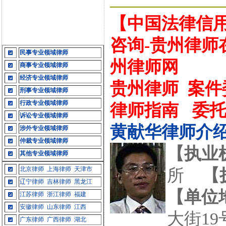
【中国法律信用
咨询-贵州律师
民事专业领域律师
州律师网
商事专业领域律师
经济专业领域律师
贵州律师
案件
刑事专业领域律师
行政专业领域律师
律师指南
委
诉讼专业领域律师
黄献华律师介
涉外专业领域律师
仲裁专业领域律师
【执业
其他专业领域律师
北京律师
上海律师
天津市
所
【
辽宁律师
吉林律师
黑龙江
【单位
江苏律师
浙江律师
福建
安徽律师
山东律师
江西
大街19
广东律师
广西律师
湖北