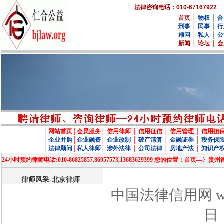
法律咨询电话：010-67167922
首页
│
物权
│
合
刑事
│
民事
│
行
顾问
│
私人
│
公
新闻
│
论坛
│
会
│
网站首页
│
会员服务
│
信用律师
│
信用征信
│
信用管理
│
信用担
│
企业并购
│
企业融资
│
企业改制
│
破产清算
│
金融证券
│
税务保
│
法律顾问
│
私人律师
│
涉外法律
│
公司法律
│
房地产法
│
知识产
24小时预约律师电话:010-86825857,86957573,13683629399 您的位置
律师风采-北京律师
中国法律信用网 www
日