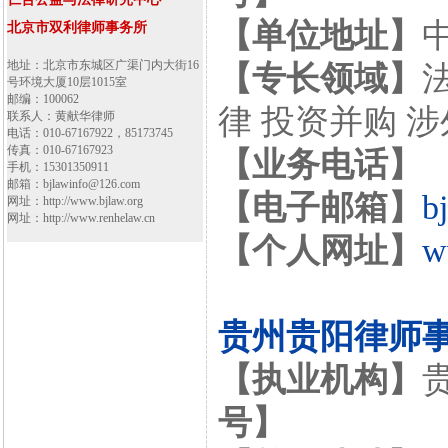
【单位地址】
北京市双利律师事务所
地址：北京市东城区广渠门内大街16
【专长领域】
号环境大厦10层1015室
邮编：100062
律 投资并购 
联系人：黄献华律师
电话：010-67167922，85173745
传真：010-67167923
【业务电话】
手机：15301350911
邮箱：bjlawinfo@126.com
【电子邮箱】
b
网址：http://www.bjlaw.org
网址：http://www.renhelaw.cn
【个人网址】
w
贵州贵阳律师
【执业机构】
号】