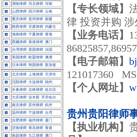
湖南律师
河北律师
河南
【专长领域】
山西律师
四川律师
云南
律 投资并购 
重庆律师
贵州律师
新疆
陕西律师
甘肃律师
内蒙古
【业务电话】
1
海南律师
宁夏律师
青海
西藏律师
香港律师
澳门
86825857,869
台湾律师
英国律师
法国
美国律师
欧盟律师
澳洲
【电子邮箱】
b
日本律师
韩国律师
新加坡
121017360 MS
北京律师
上海律师
天津市
沈阳律师
大连律师
锦州
【个人网址】
w
长春律师
吉林律师
哈尔滨
大庆律师
佳木斯
齐齐哈尔
南京律师
苏州律师
杭州
贵州贵阳律师
温州律师
宁波律师
台湾
合肥律师
福州律师
厦门
【执业机构】
济南律师
青岛律师
香港
南昌律师
九江律师
澳门