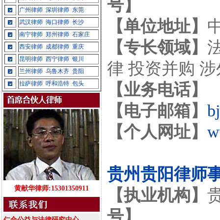
号】
广州律师
深圳律师
东莞
【单位地址】
武汉律师
海口律师
长沙
南宁律师
郑州律师
石家庄
【专长领域】
西安律师
成都律师
重庆
昆明律师
西宁律师
银川
律 投资并购 
兰州律师
乌鲁木齐
贵阳
拉萨律师
呼和浩特
包头
【业务电话】
【电子邮箱】
b
【个人网址】
w
贵州贵阳律师
黄献华律师:15301350911
【执业机构】
号】
仁合公益与法律研究中心